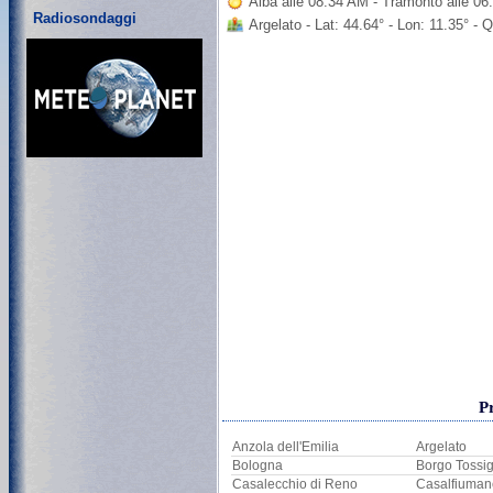
Alba alle 08:34 AM - Tramonto alle 0
Radiosondaggi
Argelato - Lat: 44.64° - Lon: 11.35° -
P
Anzola dell'Emilia
Argelato
Bologna
Borgo Tossi
Casalecchio di Reno
Casalfiuman