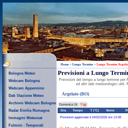
Home
>
Lungo Termine
>
Lungo Termine Argela
Previsioni a Lungo Termi
Bologna Meteo
Previsioni del tempo a lungo termine per A
Webcam Bologna
ed altri dati meteorologici util
Webcam Appennino
Argelato (BO)
Dati Stazione Meteo
Archivio Webcam Bologna
Domenica 16
7 gg
Radar Emilia Romagna
Ora
Tempo
T (°C)
Vento
P
Previsioni aggiornate il 24/02/2026 ore 13:08
Immagini Meteosat
Fulmini - Temporali