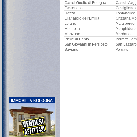
Castel Guelfo di Bologna
Castel Magg
Castenaso
Castiglione 
Dozza
Fontanelice
Granarolo dell'Emilia
Grizzana Mo
Loiano
Malalbergo
Molinella
Monghidoro
Monzuno
Mordano
Pieve di Cento
Porretta Ter
San Giovanni in Persiceto
San Lazzaro
Savigno
Vergato