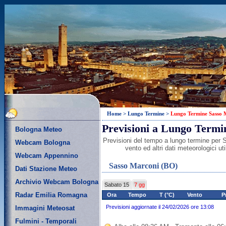
Home
>
Lungo Termine
>
Lungo Termine Sasso 
Previsioni a Lungo Termi
Bologna Meteo
Previsioni del tempo a lungo termine per 
Webcam Bologna
vento ed altri dati meteorologici u
Webcam Appennino
Sasso Marconi (BO)
Dati Stazione Meteo
Archivio Webcam Bologna
Sabato 15
7 gg
Radar Emilia Romagna
Ora
Tempo
T (°C)
Vento
P
Previsioni aggiornate il 24/02/2026 ore 13:08
Immagini Meteosat
Fulmini - Temporali