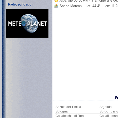
Alba alle 08:36 AM - Tramonto alle 0
Radiosondaggi
Sasso Marconi - Lat: 44.4° - Lon: 11.
P
Anzola dell'Emilia
Argelato
Bologna
Borgo Tossi
Casalecchio di Reno
Casalfiuman