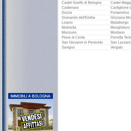
Castel Guelfo di Bologna
Castel Magg
Castenaso
Castiglione 
Dozza
Fontanelice
Granarolo dell'Emilia
Grizzana Mo
Loiano
Malalbergo
Molinella
Monghidoro
Monzuno
Mordano
Pieve di Cento
Porretta Ter
San Giovanni in Persiceto
San Lazzaro
Savigno
Vergato