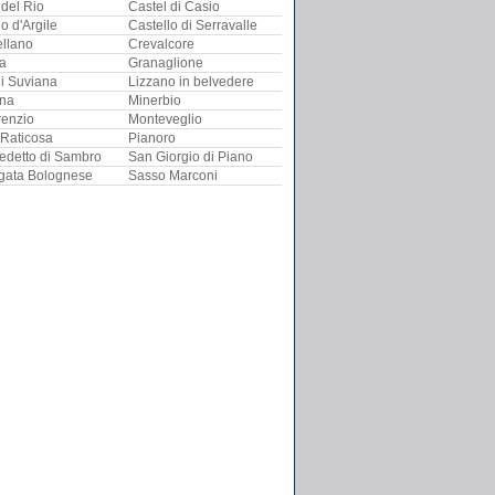
 del Rio
Castel di Casio
o d'Argile
Castello di Serravalle
llano
Crevalcore
ra
Granaglione
i Suviana
Lizzano in belvedere
ina
Minerbio
renzio
Monteveglio
Raticosa
Pianoro
edetto di Sambro
San Giorgio di Piano
gata Bolognese
Sasso Marconi