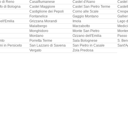
o di Reno
Casalfiumanese
Castel d'Aiano
Castel
fo di Bologna
Castel Maggiore
Castel San Pietro Terme
Castell
Castiglione dei Pepoli
Corno alle Scale
Crespe
Fontanelice
Gaggio Montano
Gallie
ell'Emilia
Grizzana Morandi
Imola
Lago d
Malalbergo
Marzabotto
Medic
Monghidoro
Monte San Pietro
Monte
Mordano
Ozzano dell'Emilia
Passo 
nto
Porretta Terme
Sala Bolognese
S. Ben
i in Persiceto
San Lazzaro di Savena
San Pietro in Casale
Sant'A
Vergato
Zola Predosa