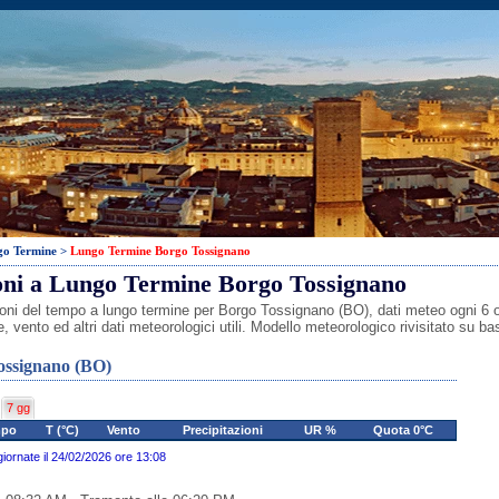
go Termine
>
Lungo Termine Borgo Tossignano
oni a Lungo Termine Borgo Tossignano
oni del tempo a lungo termine per Borgo Tossignano (BO), dati meteo ogni 6 or
, vento ed altri dati meteorologici utili. Modello meteorologico rivisitato su 
ossignano (BO)
7 gg
mpo
T (°C)
Vento
Precipitazioni
UR %
Quota 0°C
giornate il 24/02/2026 ore 13:08