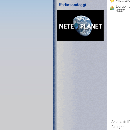
Alba all
Radiosondaggi
Borgo To
40021
Anzola dell
Bologna