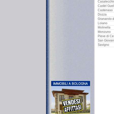
Casalecchi
Castel Guel
Castenaso
Dozza
Granarolo d
Loiano
Molinella
Monzuno
Pieve di Ce
San Giovann
Savigno