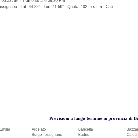
e 08:32 AM - Tramonto alle 06:20 PM
ssignano - Lat: 44.28° - Lon: 11.59° - Quota: 102 m s.l.m - Cap:
Previsioni a lungo termine in provincia di 
'Emilia
Argelato
Baricella
Bazza
Borgo Tossignano
Budrio
Calder