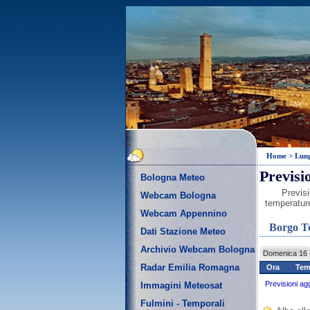
Home
>
Lun
Previsi
Bologna Meteo
Previsi
Webcam Bologna
temperature
Webcam Appennino
Borgo T
Dati Stazione Meteo
Archivio Webcam Bologna
Domenica 16
Radar Emilia Romagna
Ora
Te
Previsioni ag
Immagini Meteosat
Fulmini - Temporali