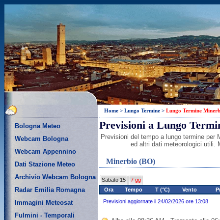
Home
>
Lungo Termine
>
Lungo Termine Minerb
Previsioni a Lungo Termi
Bologna Meteo
Previsioni del tempo a lungo termine per M
Webcam Bologna
ed altri dati meteorologici util
Webcam Appennino
Minerbio (BO)
Dati Stazione Meteo
Archivio Webcam Bologna
Sabato 15
7 gg
Radar Emilia Romagna
Ora
Tempo
T (°C)
Vento
P
Previsioni aggiornate il 24/02/2026 ore 13:08
Immagini Meteosat
Fulmini - Temporali