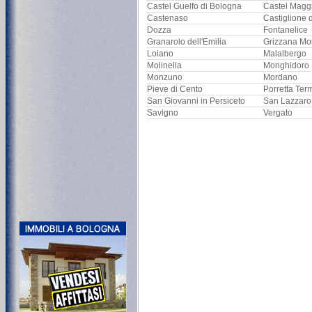
Castel Guelfo di Bologna
Castel Magg
Castenaso
Castiglione 
Dozza
Fontanelice
Granarolo dell'Emilia
Grizzana Mo
Loiano
Malalbergo
Molinella
Monghidoro
Monzuno
Mordano
Pieve di Cento
Porretta Ter
San Giovanni in Persiceto
San Lazzaro
Savigno
Vergato