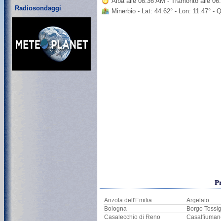
Alba alle 08:36 AM - Tramonto alle 0
Radiosondaggi
Minerbio - Lat: 44.62° - Lon: 11.47° -
P
Anzola dell'Emilia
Argelato
Bologna
Borgo Tossi
Casalecchio di Reno
Casalfiuman