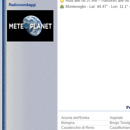
Alba alle 08:37 AM - Tramonto alle 0
Radiosondaggi
Monteveglio - Lat: 44.47° - Lon: 11.1°
P
Anzola dell'Emilia
Argelato
Bologna
Borgo Tossi
Casalecchio di Reno
Casalfiuman