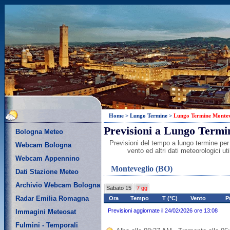
Home
>
Lungo Termine
>
Lungo Termine Montev
Previsioni a Lungo Termi
Bologna Meteo
Previsioni del tempo a lungo termine per
Webcam Bologna
vento ed altri dati meteorologici u
Webcam Appennino
Monteveglio (BO)
Dati Stazione Meteo
Archivio Webcam Bologna
Sabato 15
7 gg
Radar Emilia Romagna
Ora
Tempo
T (°C)
Vento
P
Previsioni aggiornate il 24/02/2026 ore 13:08
Immagini Meteosat
Fulmini - Temporali