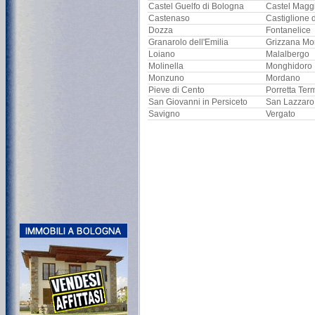
Castel Guelfo di Bologna
Castel Magg
Castenaso
Castiglione 
Dozza
Fontanelice
Granarolo dell'Emilia
Grizzana Mo
Loiano
Malalbergo
Molinella
Monghidoro
Monzuno
Mordano
Pieve di Cento
Porretta Ter
San Giovanni in Persiceto
San Lazzaro
Savigno
Vergato