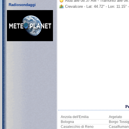
Alba alle 08:37 AM - Tramonto alle 0
Radiosondaggi
Crevalcore - Lat: 44.72° - Lon: 11.15°
P
Anzola dell'Emilia
Argelato
Bologna
Borgo Tossi
Casalecchio di Reno
Casalfiuman