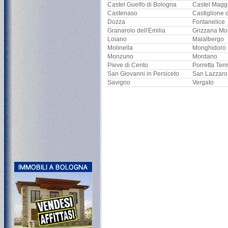
Castel Guelfo di Bologna
Castel Magg
Castenaso
Castiglione 
Dozza
Fontanelice
Granarolo dell'Emilia
Grizzana Mo
Loiano
Malalbergo
Molinella
Monghidoro
Monzuno
Mordano
Pieve di Cento
Porretta Ter
San Giovanni in Persiceto
San Lazzaro
Savigno
Vergato