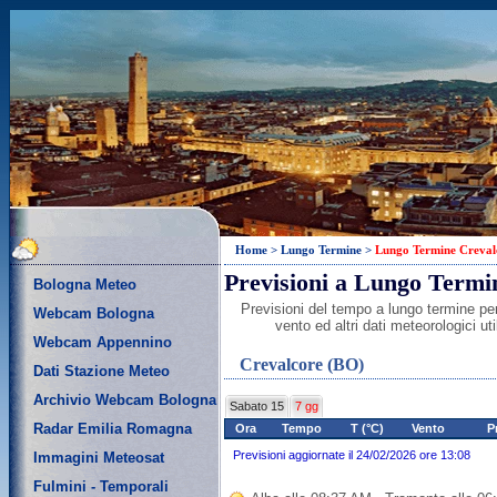
Home
>
Lungo Termine
>
Lungo Termine Creval
Previsioni a Lungo Termi
Bologna Meteo
Previsioni del tempo a lungo termine per
Webcam Bologna
vento ed altri dati meteorologici u
Webcam Appennino
Crevalcore (BO)
Dati Stazione Meteo
Archivio Webcam Bologna
Sabato 15
7 gg
Radar Emilia Romagna
Ora
Tempo
T (°C)
Vento
P
Previsioni aggiornate il 24/02/2026 ore 13:08
Immagini Meteosat
Fulmini - Temporali