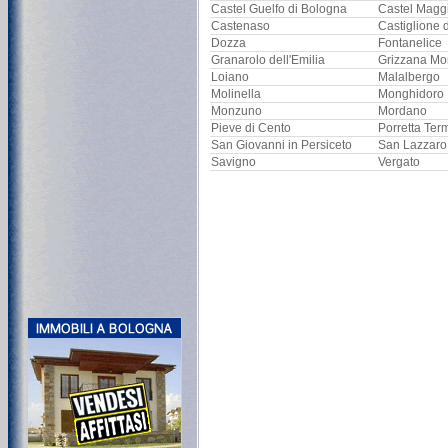
Castel Guelfo di Bologna
Castel Magg
Castenaso
Castiglione 
Dozza
Fontanelice
Granarolo dell'Emilia
Grizzana Mo
Loiano
Malalbergo
Molinella
Monghidoro
Monzuno
Mordano
Pieve di Cento
Porretta Ter
San Giovanni in Persiceto
San Lazzaro
Savigno
Vergato