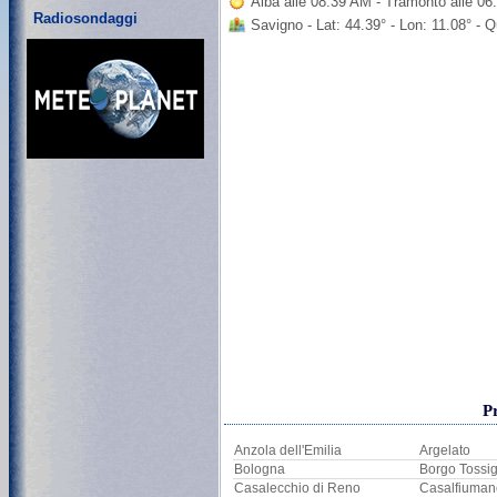
Alba alle 08:39 AM - Tramonto alle 0
Radiosondaggi
Savigno - Lat: 44.39° - Lon: 11.08° - 
P
Anzola dell'Emilia
Argelato
Bologna
Borgo Tossi
Casalecchio di Reno
Casalfiuman