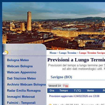
Home
>
Lungo Termine
>
Lungo Termine Savign
Previsioni a Lungo Termi
Bologna Meteo
Previsioni del tempo a lungo termine per 
Webcam Bologna
ed altri dati meteorologici util
Webcam Appennino
Savigno (BO)
Dati Stazione Meteo
Archivio Webcam Bologna
Venerdì 14
7 gg
Radar Emilia Romagna
Ora
Tempo
T (°C)
Vento
P
Previsioni aggiornate il 24/02/2026 ore 13:08
Immagini Meteosat
Fulmini - Temporali