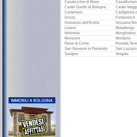
Casalecchio di Reno
Casalfiuman
Castel Guelfo di Bologna
Castel Magg
Castenaso
Castiglione 
Dozza
Fontanelice
Granarolo dell'Emilia
Grizzana Mo
Loiano
Malalbergo
Molinella
Monghidoro
Monzuno
Mordano
Pieve di Cento
Porretta Ter
San Giovanni in Persiceto
San Lazzaro
Savigno
Vergato