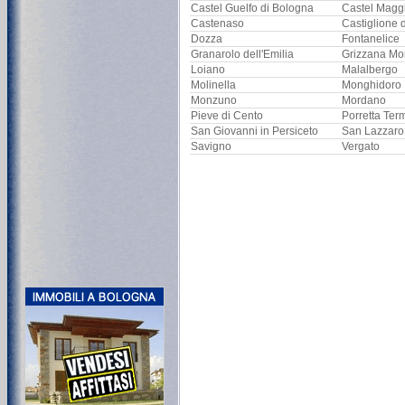
Castel Guelfo di Bologna
Castel Magg
Castenaso
Castiglione 
Dozza
Fontanelice
Granarolo dell'Emilia
Grizzana Mo
Loiano
Malalbergo
Molinella
Monghidoro
Monzuno
Mordano
Pieve di Cento
Porretta Ter
San Giovanni in Persiceto
San Lazzaro
Savigno
Vergato