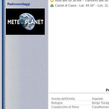
Alba alle 08:36 AM - Tramonto alle 0
Radiosondaggi
Castel di Casio - Lat: 44.16° - Lon: 1
P
Anzola dell'Emilia
Argelato
Bologna
Borgo Tossi
Casalecchio di Reno
Casalfiuman