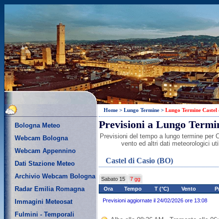
Home
>
Lungo Termine
>
Lungo Termine Castel 
Previsioni a Lungo Termin
Bologna Meteo
Previsioni del tempo a lungo termine per C
Webcam Bologna
vento ed altri dati meteorologici u
Webcam Appennino
Castel di Casio (BO)
Dati Stazione Meteo
Archivio Webcam Bologna
Sabato 15
7 gg
Radar Emilia Romagna
Ora
Tempo
T (°C)
Vento
P
Previsioni aggiornate il 24/02/2026 ore 13:08
Immagini Meteosat
Fulmini - Temporali