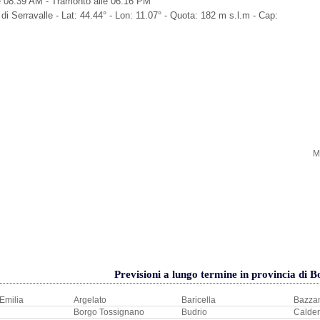
e 08:39 AM - Tramonto alle 06:16 PM
 di Serravalle - Lat: 44.44° - Lon: 11.07° - Quota: 182 m s.l.m - Cap:
M
Previsioni a lungo termine in provincia di 
'Emilia
Argelato
Baricella
Bazza
Borgo Tossignano
Budrio
Calder