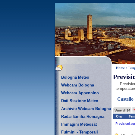
Home
>
Lun
Previsi
Bologna Meteo
Previsio
Webcam Bologna
temperature
Webcam Appennino
Castello
Dati Stazione Meteo
Archivio Webcam Bologna
Venerdì 14
7
Radar Emilia Romagna
Ora
Te
Previsioni ag
Immagini Meteosat
Fulmini - Temporali