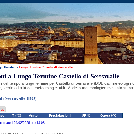
go Termine
>
Lungo Termine Castello di Serravalle
oni a Lungo Termine Castello di Serravalle
ni del tempo a lungo termine per Castello di Serravalle (BO), dati meteo ogni 6
, vento ed altri dati meteorologici utili. Modello meteorologico rivisitato su 
 di Serravalle (BO)
 gg
mpo
T (°C)
Vento
Precipitazioni
UR %
Quota 0°C
giornate il 24/02/2026 ore 13:08