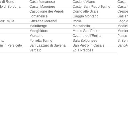
o di Reno
Casalfiumanese
Castel d'Aiano
Castel
fo di Bologna
Castel Maggiore
Castel San Pietro Terme
Castell
Castiglione dei Pepoli
Corno alle Scale
Crespe
Fontanelice
Gaggio Montano
Gallie
ell'Emilia
Grizzana Morandi
Imola
Lago d
Malalbergo
Marzabotto
Medic
Monghidoro
Monte San Pietro
Monte
Mordano
Ozzano dell'Emilia
Passo 
nto
Porretta Terme
Sala Bolognese
S. Ben
i in Persiceto
San Lazzaro di Savena
San Pietro in Casale
Sant'A
Vergato
Zola Predosa