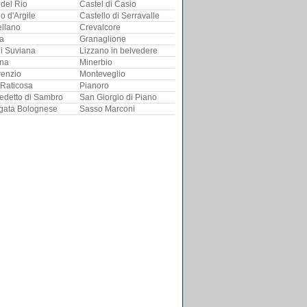
 del Rio
Castel di Casio
o d'Argile
Castello di Serravalle
llano
Crevalcore
ra
Granaglione
i Suviana
Lizzano in belvedere
ina
Minerbio
renzio
Monteveglio
Raticosa
Pianoro
edetto di Sambro
San Giorgio di Piano
gata Bolognese
Sasso Marconi