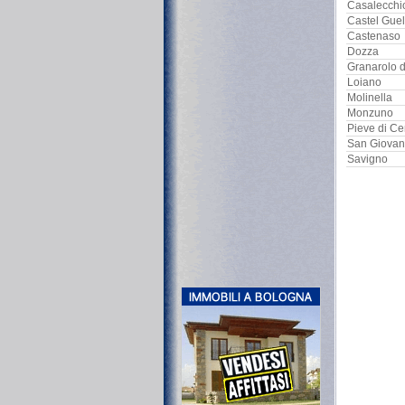
Casalecchi
Castel Guel
Castenaso
Dozza
Granarolo d
Loiano
Molinella
Monzuno
Pieve di Ce
San Giovann
Savigno