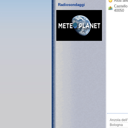
Alba all
Radiosondaggi
Castello
40050
Anzola dell
Bologna