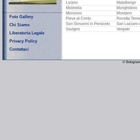
Loiano
Malalbergo
Molinella
Monghidoro
Monzuno
Mordano
Foto Gallery
Pieve di Cento
Porretta Term
San Giovanni in Persiceto
San Lazzaro 
Chi Siamo
Savigno
Vergato
Liberatoria Legale
Privacy Policy
Contattaci
© Bolognam