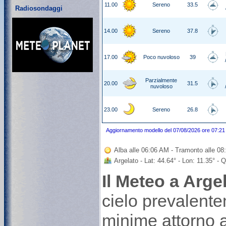
11.00
Sereno
33.5
Radiosondaggi
14.00
Sereno
37.8
17.00
Poco nuvoloso
39
Parzialmente
20.00
31.5
nuvoloso
23.00
Sereno
26.8
Aggiornamento modello del 07/08/2026 ore 07:21
Alba alle 06:06 AM - Tramonto alle 0
Argelato - Lat: 44.64° - Lon: 11.35° -
Il Meteo a Arge
cielo prevalent
minime attorno