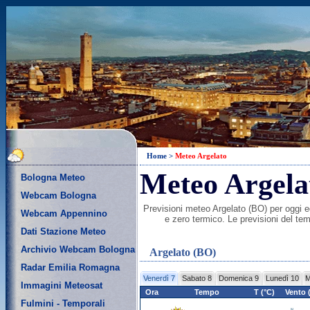
Home
>
Meteo Argelato
Meteo Argela
Bologna Meteo
Webcam Bologna
Previsioni meteo Argelato (BO) per oggi ed
Webcam Appennino
e zero termico. Le previsioni del te
Dati Stazione Meteo
Archivio Webcam Bologna
Argelato (BO)
Radar Emilia Romagna
Venerdì 7
Sabato 8
Domenica 9
Lunedì 10
M
Immagini Meteosat
Ora
Tempo
T (°C)
Vento 
Fulmini - Temporali