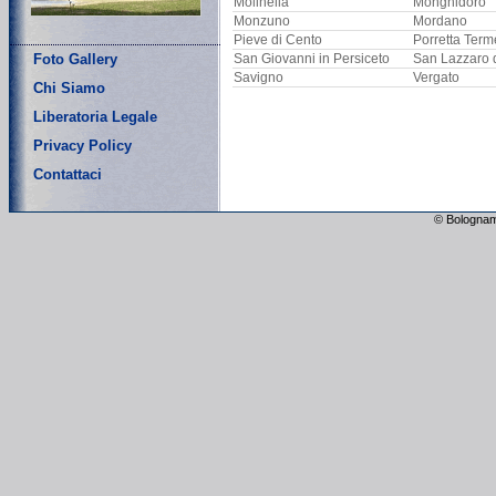
Molinella
Monghidoro
Monzuno
Mordano
Pieve di Cento
Porretta Term
Foto Gallery
San Giovanni in Persiceto
San Lazzaro 
Savigno
Vergato
Chi Siamo
Liberatoria Legale
Privacy Policy
Contattaci
© Bolognam