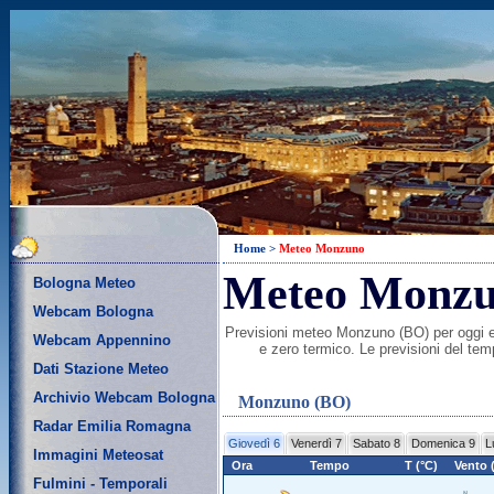
Home
>
Meteo Monzuno
Meteo Monz
Bologna Meteo
Webcam Bologna
Previsioni meteo Monzuno (BO) per oggi ed 
Webcam Appennino
e zero termico. Le previsioni del te
Dati Stazione Meteo
Archivio Webcam Bologna
Monzuno (BO)
Radar Emilia Romagna
Giovedì 6
Venerdì 7
Sabato 8
Domenica 9
L
Immagini Meteosat
Ora
Tempo
T (°C)
Vento 
Fulmini - Temporali