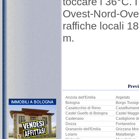
toccare i 36°C. I
Ovest-Nord-Oves
raffiche locali 
m.
Previ
Anzola dell'Emilia
Argelato
Bologna
Borgo Tossig
Casalecchio di Reno
Casalfiuman
Castel Guelfo di Bologna
Castel Maggi
Castenaso
Castiglione d
Dozza
Fontanelice
Granarolo dell'Emilia
Grizzana Mor
Loiano
Malalbergo