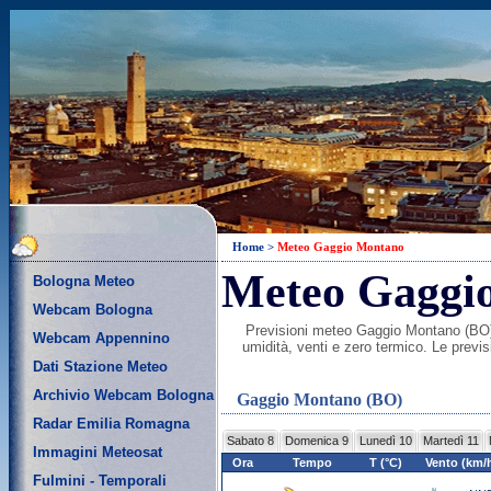
Home
>
Meteo Gaggio Montano
Meteo Gaggi
Bologna Meteo
Webcam Bologna
Previsioni meteo Gaggio Montano (BO) pe
Webcam Appennino
umidità, venti e zero termico. Le prev
Dati Stazione Meteo
Archivio Webcam Bologna
Gaggio Montano (BO)
Radar Emilia Romagna
Sabato 8
Domenica 9
Lunedì 10
Martedì 11
Immagini Meteosat
Ora
Tempo
T (°C)
Vento (km/
Fulmini - Temporali