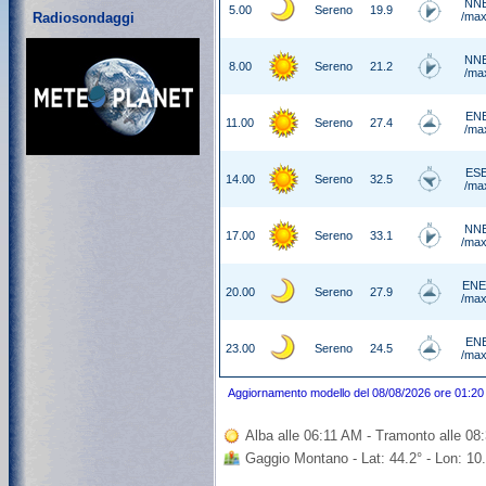
NNE
5.00
Sereno
19.9
Radiosondaggi
/max
NNE
8.00
Sereno
21.2
/ma
ENE
11.00
Sereno
27.4
/ma
ESE
14.00
Sereno
32.5
/ma
NNE
17.00
Sereno
33.1
/max
ENE
20.00
Sereno
27.9
/max
ENE
23.00
Sereno
24.5
/max
Aggiornamento modello del 08/08/2026 ore 01:20
Alba alle 06:11 AM - Tramonto alle 0
Gaggio Montano - Lat: 44.2° - Lon: 10