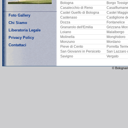
Bologna
Borgo Tossig
Casalecchio di Reno
Casalfiuman
Castel Guelfo di Bologna
Castel Maggi
Foto Gallery
Castenaso
Castiglione d
Dozza
Fontanelice
Chi Siamo
Granarolo dell'Emilia
Grizzana Mor
Liberatoria Legale
Loiano
Malalbergo
Molinella
Monghidoro
Privacy Policy
Monzuno
Mordano
Contattaci
Pieve di Cento
Porretta Term
San Giovanni in Persiceto
San Lazzaro 
Savigno
Vergato
© Bolognam