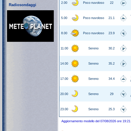
2.00
Poco nuvoloso
22
Radiosondaggi
5.00
Poco nuvoloso
21.1
8.00
Poco nuvoloso
23.9
11.00
Sereno
30.2
14.00
Sereno
35.2
17.00
Sereno
34.4
20.00
Sereno
29
23.00
Sereno
25.3
Aggiornamento modello del 07/08/2026 ore 19:21