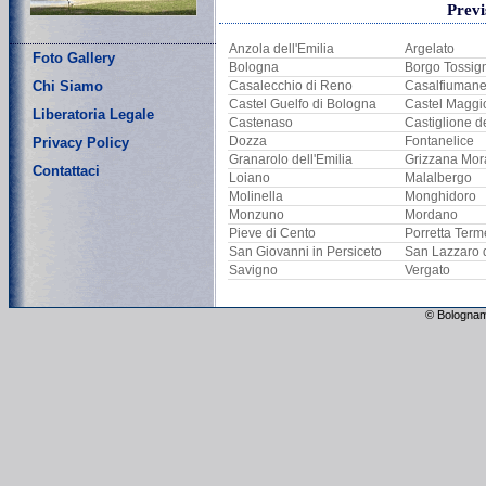
Previ
Anzola dell'Emilia
Argelato
Foto Gallery
Bologna
Borgo Tossig
Chi Siamo
Casalecchio di Reno
Casalfiuman
Castel Guelfo di Bologna
Castel Maggi
Liberatoria Legale
Castenaso
Castiglione d
Dozza
Fontanelice
Privacy Policy
Granarolo dell'Emilia
Grizzana Mor
Contattaci
Loiano
Malalbergo
Molinella
Monghidoro
Monzuno
Mordano
Pieve di Cento
Porretta Term
San Giovanni in Persiceto
San Lazzaro 
Savigno
Vergato
© Bolognam