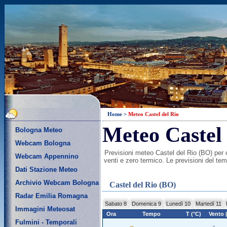
Home
>
Meteo Castel del Rio
Meteo Castel 
Bologna Meteo
Webcam Bologna
Previsioni meteo Castel del Rio (BO) per og
Webcam Appennino
venti e zero termico. Le previsioni del te
Dati Stazione Meteo
Archivio Webcam Bologna
Castel del Rio (BO)
Radar Emilia Romagna
Sabato 8
Domenica 9
Lunedì 10
Martedì 11
Immagini Meteosat
Ora
Tempo
T (°C)
Vento 
Fulmini - Temporali