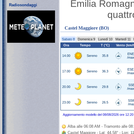
Emilia Romagna
Radiosondaggi
quattr
Castel Maggiore (BO)
Sabato 8
Domenica 9
Lunedì 10
Martedì 11
Ora
Tempo
T (°C)
Vento (km/
ENE
14.00
Sereno
35.8
/max
ESE
17.00
Sereno
36.3
/max
SSE
20.00
Sereno
29.8
/max
SSW
23.00
Sereno
26.5
/ma
Aggiornamento modello del 08/08/2026 ore 12:20
Alba alle 06:08 AM - Tramonto alle 0
Castel Maggiore - Lat: 44.58° - Lon: 1