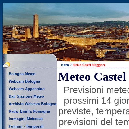
Home
>
Meteo Castel Maggiore
Meteo Castel
Bologna Meteo
Webcam Bologna
Previsioni mete
Webcam Appennino
Dati Stazione Meteo
prossimi 14 gior
Archivio Webcam Bologna
previste, tempera
Radar Emilia Romagna
Immagini Meteosat
previsioni del t
Fulmini - Temporali