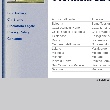
Foto Gallery
Chi Siamo
Anzola dell'Emilia
Argelato
Bologna
Borgo Tossig
Liberatoria Legale
Casalecchio di Reno
Casalfiuman
Castel Guelfo di Bologna
Castel Maggi
Privacy Policy
Castenaso
Castiglione d
Contattaci
Dozza
Fontanelice
Granarolo dell'Emilia
Grizzana Mor
Loiano
Malalbergo
Molinella
Monghidoro
Monzuno
Mordano
Pieve di Cento
Porretta Term
San Giovanni in Persiceto
San Lazzaro 
Savigno
Vergato
© Bolognam