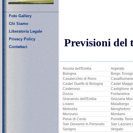
Foto Gallery
Chi Siamo
Liberatoria Legale
Previsioni del 
Privacy Policy
Contattaci
Anzola dell'Emilia
Argelato
Bologna
Borgo Tossig
Casalecchio di Reno
Casalfiuman
Castel Guelfo di Bologna
Castel Maggi
Castenaso
Castiglione d
Dozza
Fontanelice
Granarolo dell'Emilia
Grizzana Mor
Loiano
Malalbergo
Molinella
Monghidoro
Monzuno
Mordano
Pieve di Cento
Porretta Term
San Giovanni in Persiceto
San Lazzaro 
Savigno
Vergato