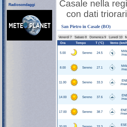
Casale nella re
Radiosondaggi
con dati triora
San Pietro in Casale (BO)
Venerdì 7
Sabato 8
Domenica 9
Lunedì 10
M
Ora
Tempo
T (°C)
Vento (km/
NNW
5.00
Sereno
24.5
/ma
NNW
8.00
Sereno
27.1
/ma
ENE
11.00
Sereno
33.3
/max
ENE
14.00
Sereno
37.6
/ma
ENE
17.00
Sereno
38.7
/max
ESE
20.00
Sereno
33.3