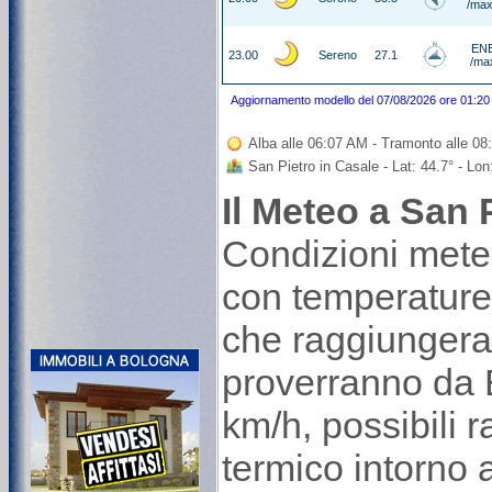
/max
ENE
23.00
Sereno
27.1
/ma
Aggiornamento modello del 07/08/2026 ore 01:20
Alba alle 06:07 AM - Tramonto alle 0
San Pietro in Casale - Lat: 44.7° - Lo
Il Meteo a San 
Condizioni mete
con temperature
che raggiungeran
proverranno da 
km/h, possibili r
termico intorno 