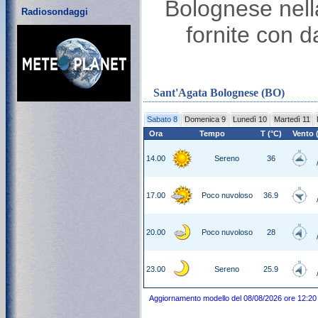
Bolognese nel
Radiosondaggi
fornite con d
Sant'Agata Bolognese (BO)
Sabato 8
Domenica 9
Lunedì 10
Martedì 11
Ora
Tempo
T (°C)
Vento 
14.00
Sereno
36
17.00
Poco nuvoloso
36.9
20.00
Poco nuvoloso
28
23.00
Sereno
25.9
Aggiornamento modello del 08/08/2026 ore 12:20