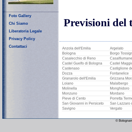
Foto Gallery
Previsioni del 
Chi Siamo
Liberatoria Legale
Privacy Policy
Contattaci
Anzola dell'Emilia
Argelato
Bologna
Borgo Tossig
Casalecchio di Reno
Casalfiuman
Castel Guelfo di Bologna
Castel Maggi
Castenaso
Castiglione d
Dozza
Fontanelice
Granarolo dell'Emilia
Grizzana Mor
Loiano
Malalbergo
Molinella
Monghidoro
Monzuno
Mordano
Pieve di Cento
Porretta Term
San Giovanni in Persiceto
San Lazzaro 
Savigno
Vergato
© Bolognam