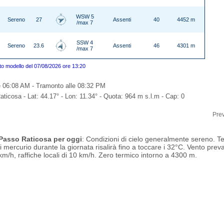
WSW 5
Sereno
27
Assenti
40
4452 m
/max 7
SSW 4
Sereno
23.6
Assenti
46
4301 m
/max 7
o modello del 07/08/2026 ore 13:20
e 06:08 AM - Tramonto alle 08:32 PM
ticosa - Lat: 44.17° - Lon: 11.34° - Quota: 964 m s.l.m - Cap: 0
Prev
 Passo Raticosa per oggi
: Condizioni di cielo generalmente sereno. T
i mercurio durante la giornata risalirà fino a toccare i 32°C. Vento pr
km/h, raffiche locali di 10 km/h. Zero termico intorno a 4300 m.