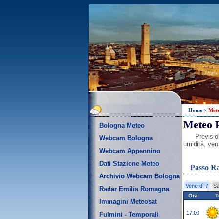
Home
>
Mete
Meteo P
Bologna Meteo
Previsio
Webcam Bologna
umidità, ven
Webcam Appennino
Dati Stazione Meteo
Passo Ra
Archivio Webcam Bologna
Venerdì 7
Sa
Radar Emilia Romagna
Ora
T
Immagini Meteosat
17.00
Fulmini - Temporali