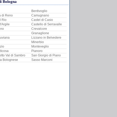
di Bologna
Bentivoglio
a di Reno
Camugnano
l Rio
Castel di Casio
d'Argile
Castello di Serravalle
ano
Crevalcore
Granaglione
Suviana
Lizzano in Belvedere
Minerbio
zio
Monteveglio
ticosa
Pianoro
tto Val di Sambro
San Giorgio di Piano
ta Bolognese
Sasso Marconi