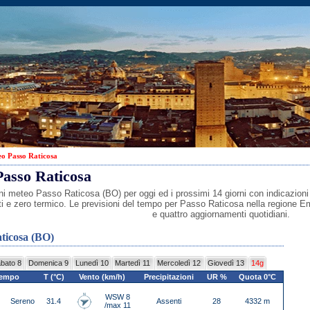
o Passo Raticosa
asso Raticosa
ni meteo Passo Raticosa (BO) per oggi ed i prossimi 14 giorni con indicazioni s
ti e zero termico. Le previsioni del tempo per Passo Raticosa nella regione Em
e quattro aggiornamenti quotidiani.
ticosa (BO)
bato 8
Domenica 9
Lunedì 10
Martedì 11
Mercoledì 12
Giovedì 13
14g
empo
T (°C)
Vento (km/h)
Precipitazioni
UR %
Quota 0°C
WSW 8
Sereno
31.4
Assenti
28
4332 m
/max 11