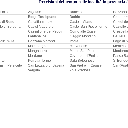
Previsioni del tempo nelle località in provincia 
'Emilia
Argelato
Baricella
Bazzano
Borgo Tossignano
Budrio
Calderar
o di Reno
Casalfiumanese
Castel d'Aiano
Castel de
fo di Bologna
Castel Maggiore
Castel San Pietro Terme
Castello 
Castiglione dei Pepoli
Corno alle Scale
Crespell
Fontanelice
Gaggio Montano
Galliera
ell'Emilia
Grizzana Morandi
Imola
Lago di 
Malalbergo
Marzabotto
Medicina
Monghidoro
Monte San Pietro
Monteren
Mordano
Ozzano dell'Emilia
Passo Ra
nto
Porretta Terme
Sala Bolognese
S. Benede
i in Persiceto
San Lazzaro di Savena
San Pietro in Casale
Sant'Aga
Vergato
Zola Predosa