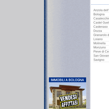
Anzola dell
Bologna
Casalecchi
Castel Guel
Castenaso
Dozza
Granarolo d
Loiano
Molinella
Monzuno
Pieve di Ce
San Giovann
Savigno