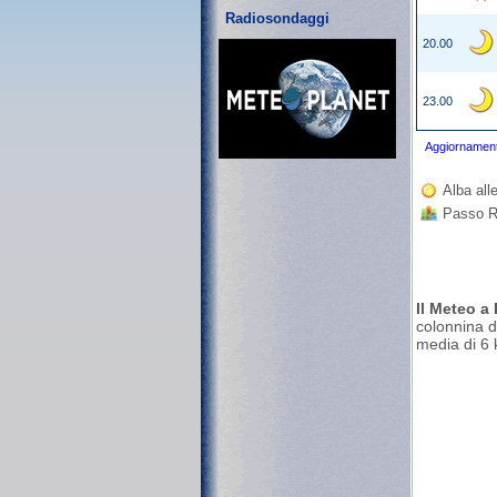
Radiosondaggi
20.00
23.00
Aggiornament
Alba all
Passo Ra
Il Meteo a
colonnina d
media di 6 