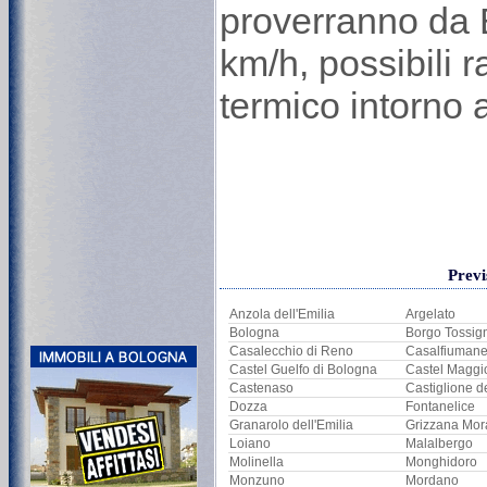
proverranno da 
km/h, possibili r
termico intorno 
Previ
Anzola dell'Emilia
Argelato
Bologna
Borgo Tossig
Casalecchio di Reno
Casalfiuman
Castel Guelfo di Bologna
Castel Maggi
Castenaso
Castiglione d
Dozza
Fontanelice
Granarolo dell'Emilia
Grizzana Mor
Loiano
Malalbergo
Molinella
Monghidoro
Monzuno
Mordano