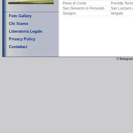
Pieve di Cento
Porretta Term
San Giovanni in Persiceto
San Lazzaro 
Savigno
Vergato
Foto Gallery
Chi Siamo
Liberatoria Legale
Privacy Policy
Contattaci
© Bolognam