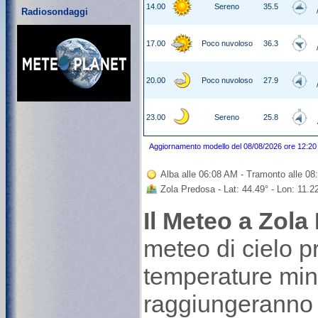
14.00
Sereno
35.5
Radiosondaggi
17.00
Poco nuvoloso
36.3
20.00
Poco nuvoloso
27.9
23.00
Sereno
25.8
Aggiornamento modello del 08/08/2026 ore 12:20
Alba alle 06:08 AM - Tramonto alle 0
Zola Predosa - Lat: 44.49° - Lon: 11.2
Il Meteo a Zola
meteo di cielo 
temperature min
raggiungeranno i