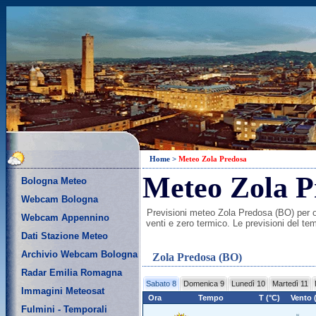
Home
>
Meteo Zola Predosa
Meteo Zola P
Bologna Meteo
Webcam Bologna
Previsioni meteo Zola Predosa (BO) per ogg
Webcam Appennino
venti e zero termico. Le previsioni del te
Dati Stazione Meteo
Archivio Webcam Bologna
Zola Predosa (BO)
Radar Emilia Romagna
Sabato 8
Domenica 9
Lunedì 10
Martedì 11
Immagini Meteosat
Ora
Tempo
T (°C)
Vento 
Fulmini - Temporali